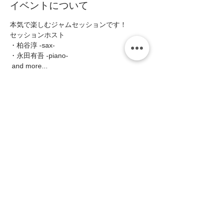
イベントについて
本気で楽しむジャムセッションです！    
セッションホスト  
・柏谷淳 -sax-  
・永田有吾 -piano-  
 and more...    
■Open19:00/Start19:30〜   
続きを読む >>
このイベントをシェア
zing