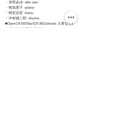
・米田あゆ -alto sax- 
・牧知恵子 -piano- 
・時安吉宏 -bass- 
・中村雄二郎 -drums-  
■Open19:00/Start19:30(2shows 入替なし) 
■MC:¥3000(税込¥3300)
続きを読む >>
このイベントをシェア
zing
〒658-0012 神戸市東灘区本庄町1-16-14
サンフォレストビル101・201