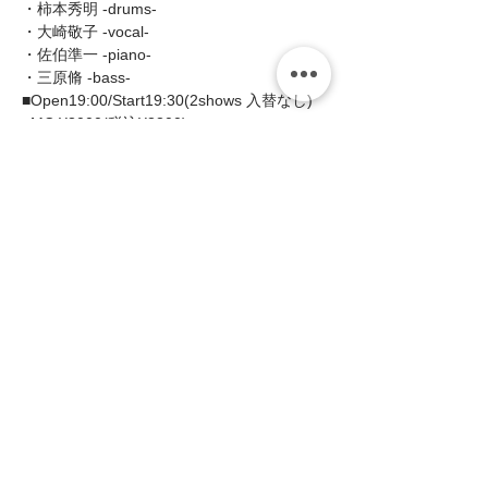
・柿本秀明 -drums-
・大崎敬子 -vocal- 
・佐伯準一 -piano- 
・三原脩 -bass- 
■Open19:00/Start19:30(2shows 入替なし) 
■MC:¥3000(税込¥3300)   
続きを読む >>
このイベントをシェア
zing
〒658-0012 神戸市東灘区本庄町1-16-14
サンフォレストビル101・201