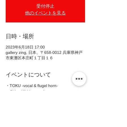
受付停止
他のイベントを見る
日時・場所
2023年6月18日 17:00
gallery zing, 日本、〒658-0012 兵庫県神戸
市東灘区本庄町１丁目１６
イベントについて
・TOKU -vocal & flugel horn- 
・Chloe Kibble -vocal- 
・杉山悟史 -piano- 
・米澤毅風 -bass- 
・坪田英徳 -drums-  
■Open16:00/Start17:00(2shows 入替なし) 
続きを読む >>