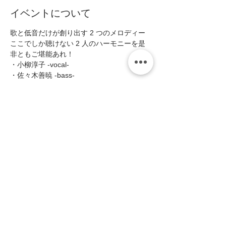
イベントについて
歌と低音だけが創り出す 2 つのメロディー
ここでしか聴けない 2 人のハーモニーを是
非ともご堪能あれ！  
・小柳淳子 -vocal- 
・佐々木善暁 -bass-  
■Open19:00/Start19:30(〜2shows)  
■MC:¥3000(税込)   
続きを読む >>
このイベントをシェア