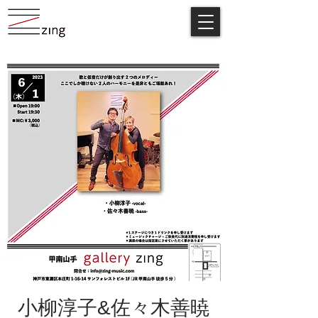
小柳淳子&佐々木善暁