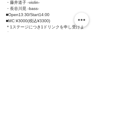
・藤井道子 -violin-
・長谷川晃 -bass-
■Open13:30/Start14:00
■MC:¥3000(税込¥3300)    
＊1ステージにつき1ドリンクを申し受けま
す。   
続きを読む >>
このイベントをシェア
zing
〒658-0012 神戸市東灘区本庄町1-16-14
サンフォレストビル101・201