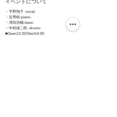
イベントについて
・平野翔子 -vocal- 
・近秀樹-piano- 
・澤田浩輔-bass- 
・中村雄二郎 -drums-  
■Open13:30/Start14:00
■MC:¥3000(税込¥3300)    
続きを読む >>
このイベントをシェア
zing