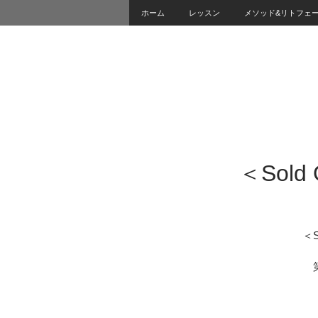
ホーム
レッスン
メソッド&リトフェ
＜Sol
＜