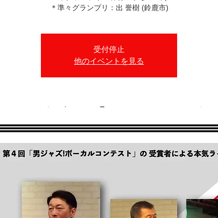
＊準々グランプリ：出 誉樹 (鈴鹿市)
受付停止
他のイベントを見る