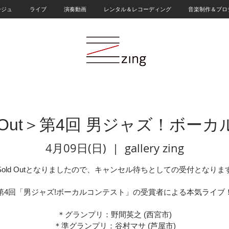
ージュ
ライブ
演奏動画
レンタル＆レコーディング
音楽制作＆プロ
d Out＞第4回 男ジャズ！ボー
4月09日(日)
  |  
gallery zing
Sold Outとなりましたので、キャンセル待ちとしての受付となりま
第4回「男ジャズ!ボーカルコンテスト」の受賞者による本気ライブ
＊グランプリ：野間英之 (西宮市)
＊準グランプリ：谷村マサ (芦屋市)