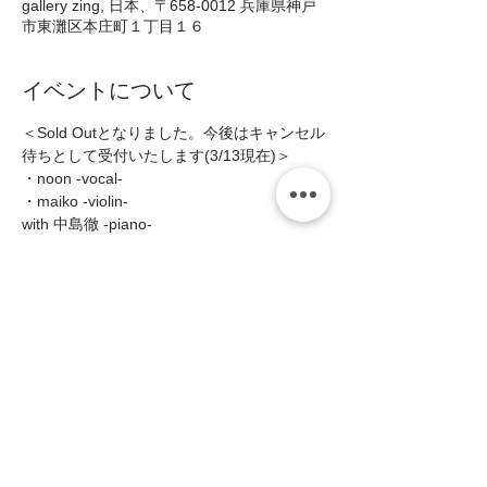
gallery zing, 日本、〒658-0012 兵庫県神戸
市東灘区本庄町１丁目１６
イベントについて
＜Sold Outとなりました。今後はキャンセル
待ちとして受付いたします(3/13現在)＞
・noon -vocal- 
・maiko -violin- 
with 中島徹 -piano-  
■Open19:00/Start19:30(〜2stage) 
■MC:予約¥4,000(税込¥4,400)/当日
¥4,500(税込¥4,950)  
続きを読む >>
このイベントをシェア