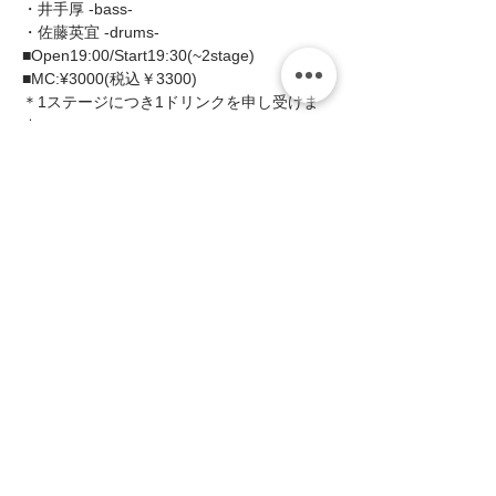
・井手厚 -bass-  
・佐藤英宜 -drums-   
■Open19:00/Start19:30(~2stage)  
■MC:¥3000(税込￥3300)   
＊1ステージにつき1ドリンクを申し受けま
す。  
続きを読む >>
このイベントをシェア
zing
〒658-0012 神戸市東灘区本庄町1-16-14
サンフォレストビル101・201