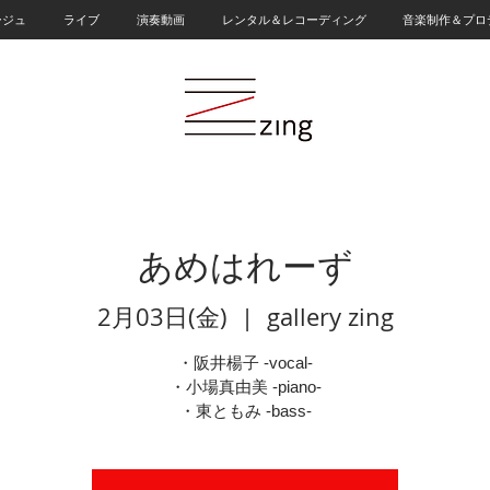
ージュ
ライブ
演奏動画
レンタル＆レコーディング
音楽制作＆プロ
あめはれーず
2月03日(金)
  |  
gallery zing
・阪井楊子 -vocal-
・小場真由美 -piano-
・東ともみ -bass-