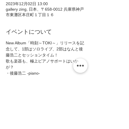
2023年12月02日 13:00
gallery zing, 日本、〒658-0012 兵庫県神戸
市東灘区本庄町１丁目１６
イベントについて
New Album「時刻～TOKI～」リリースを記
念して、1部はソロライブ、2部はなんと後
藤浩二とセッションタイム！
歌も楽器も、極上ピアノサポートはいか
が？  
・後藤浩二 -piano-  
■Open12:30/Solo 13:00/Session14:30 
■MC:¥3000(税込￥3300)    
＊セッションは希望人数により締切りを設け
る可能性があります。ご了承ください。
続きを読む >>