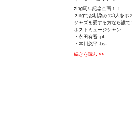
zing周年記念企画！！
 zingでお馴染みの3人
ジャズを愛する方なら誰て
ホストミュージシャン 
・永田有吾 -pf- 
・本川悠平 -bs- 
続きを読む >>