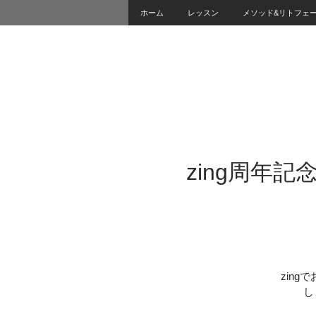
ホーム
レッスン
メソッド&リトフェ
zing周年記
zin
し