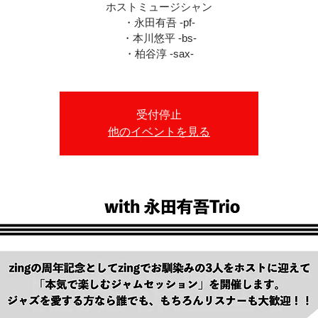
ホストミュージシャン
・永田有吾 -pf-
・本川悠平 -bs-
・柏谷淳 -sax-
受付停止
他のイベントを見る