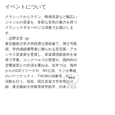
イベントについて
クラシックからラテン、映画音楽など幅広い
ジャンルの音楽を、多彩な音色の魅力を持つ
クラシックギターのソロ演奏でお届けしま
す。
・志野文音 -gt-  
東京藝術大学大学院博士課程修了。博士号取
得。学内成績優秀者に贈られる安宅賞・アカ
ンサス音楽賞を受賞し、音楽環境創造科を首
席で卒業。コンクールでの受賞や、国内外の
交響楽団との共演を重ねる。近年では、海外
からのCDリリースや、NY公演、ラジオ番組
のパーソナリティ、TVCMの演奏等、幅広い
活動を行う。現在、国立音楽大学非常勤講
師、東京藝術大学教育研究助手、日本ジュニ
ア・ギター教育協会常務理事。
■Open13:30/Start14:00 
■MC:¥2800(税込¥3080)   
＊1ステージにつき1ドリンクを申し受けま
す。  