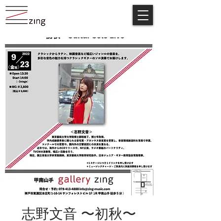
志野文音 〜初秋〜