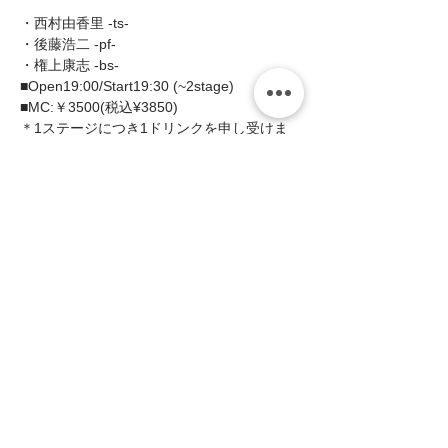
・西村由香里 -ts- 
・後藤浩二 -pf- 
・権上康志 -bs-  
■Open19:00/Start19:30 (~2stage) 
■MC:￥3500(税込¥3850)  
＊1ステージにつき1ドリンクを申し受けま
す。 
続きを読む >>
このイベントをシェア
zing