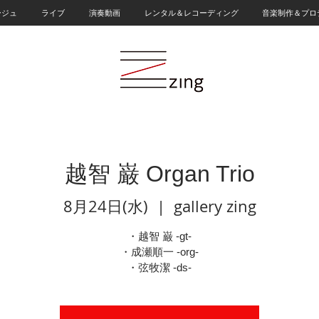
ージュ
ライブ
演奏動画
レンタル＆レコーディング
音楽制作＆プロ
越智 巌 Organ Trio
8月24日(水)
  |  
gallery zing
・越智 巌 -gt-
・成瀬順一 -org-
・弦牧潔 -ds-