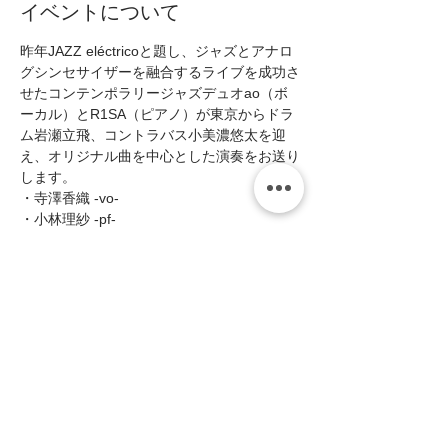
イベントについて
昨年JAZZ eléctricoと題し、ジャズとアナロ
グシンセサイザーを融合するライブを成功さ
せたコンテンポラリージャズデュオao（ボ
ーカル）とR1SA（ピアノ）が東京からドラ
ム岩瀬立飛、コントラバス小美濃悠太を迎
え、オリジナル曲を中心とした演奏をお送り
します。
・寺澤香織 -vo-  
・小林理紗 -pf-  
・小美濃悠太 -bs-  
・岩瀬立飛 -ds-  
■Open19:00/Start19:30 
続きを読む >>
このイベントをシェア