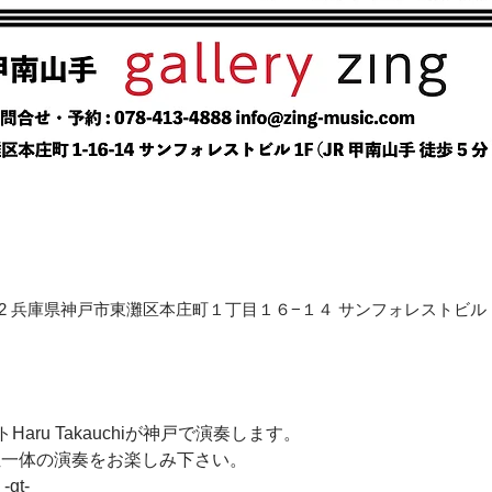
〒658-0012 兵庫県神戸市東灘区本庄町１丁目１６−１４ サンフォレストビル
ru Takauchiが神戸で演奏します。 
ums三位一体の演奏をお楽しみ下さい。
-gt-