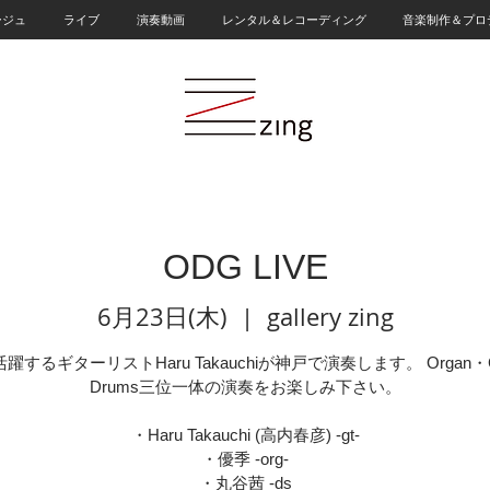
ージュ
ライブ
演奏動画
レンタル＆レコーディング
音楽制作＆プロ
ODG LIVE
6月23日(木)
  |  
gallery zing
躍するギターリストHaru Takauchiが神戸で演奏します。 Organ・Gu
Drums三位一体の演奏をお楽しみ下さい。
・Haru Takauchi (高内春彦) -gt-
・優季 -org-
・丸谷茜 -ds