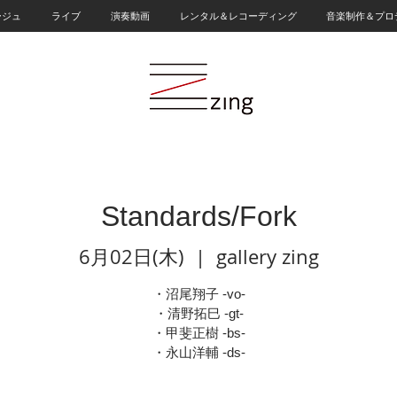
ージュ
ライブ
演奏動画
レンタル＆レコーディング
音楽制作＆プロ
Standards/Fork
6月02日(木)
  |  
gallery zing
・沼尾翔子 -vo-
・清野拓巳 -gt-
・甲斐正樹 -bs-
・永山洋輔 -ds-