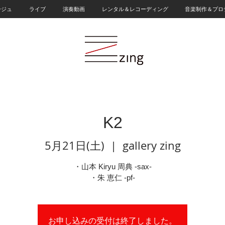
ージュ
ライブ
演奏動画
レンタル＆レコーディング
音楽制作＆プロ
K2
5月21日(土)
  |  
gallery zing
・山本 Kiryu 周典 -sax-
・朱 恵仁 -pf-
お申し込みの受付は終了しました。