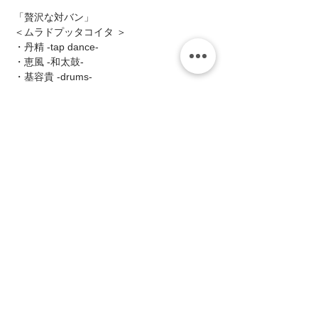
「贅沢な対バン」  
＜ムラドプッタコイタ ＞ 
・丹精 -tap dance- 
・恵風 -和太鼓- 
・基容貴 -drums-   
＜丹精ssion＞ 
続きを読む >>
このイベントをシェア
zing
〒658-0012 神戸市東灘区本庄町1-16-14