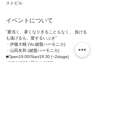
ストビル
イベントについて
"夏浅く、暑くなりきることもなく、 負ける
も逃げるも、愛するいぶき"
・伊藤大輔 (Vo,鍵盤ハーモニカ)  
・山田友和 (鍵盤ハーモニカ)   
■Open19:00/Start19:30 (~2stage)  
■MC:¥4000 (税込￥4400)   
＊1ステージにつき1ドリンクを申し受けま
す。  
続きを読む >>
このイベントをシェア