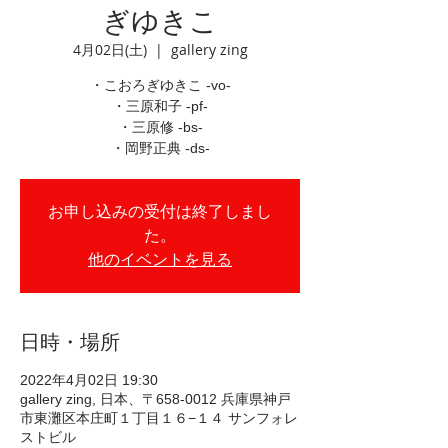
ぎゆきこ
4月02日(土)
  |  
gallery zing
・こおろぎゆきこ -vo-
・三原和子 -pf-
・三原修 -bs-
・岡野正典 -ds-
お申し込みの受付は終了しまし
た。
他のイベントを見る
日時・場所
2022年4月02日 19:30
gallery zing, 日本、〒658-0012 兵庫県神戸
市東灘区本庄町１丁目１６−１４ サンフォレ
ストビル