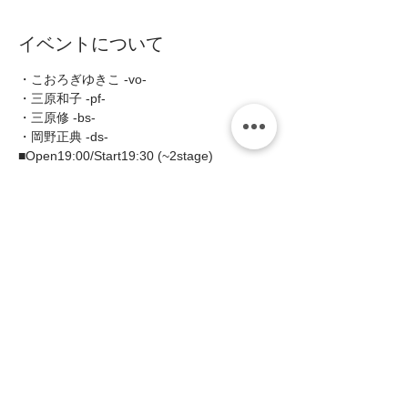
イベントについて
・こおろぎゆきこ -vo-
・三原和子 -pf-  
・三原修 -bs-  
・岡野正典 -ds-  
■Open19:00/Start19:30 (~2stage) 
■MC:予約¥3000(税込￥3300)/当日
￥3500(税込￥3850)  
続きを読む >>
このイベントをシェア