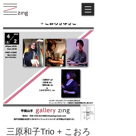
三原和子Trio + こおろ