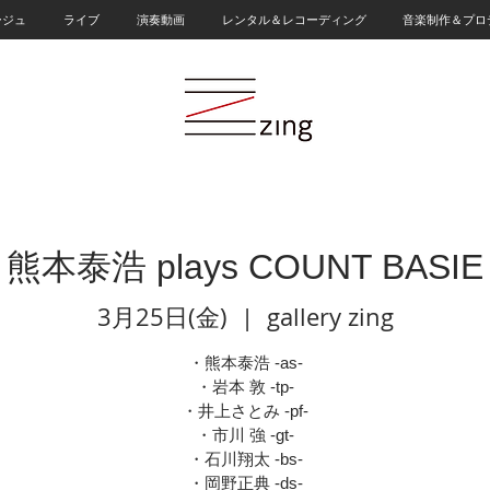
ージュ
ライブ
演奏動画
レンタル＆レコーディング
音楽制作＆プロ
熊本泰浩 plays COUNT BASIE
3月25日(金)
  |  
gallery zing
・熊本泰浩 -as-
・岩本 敦 -tp-
・井上さとみ -pf-
・市川 強 -gt-
・石川翔太 -bs-
・岡野正典 -ds-