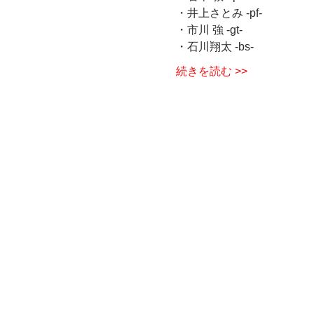
・井上さとみ -pf-
・市川 強 -gt-
・石川翔太 -bs-
続きを読む >>