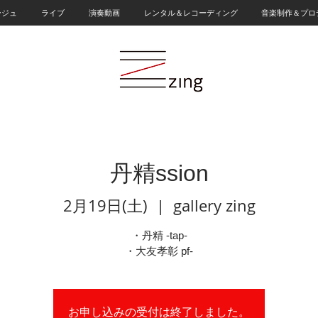
ージュ
ライブ
演奏動画
レンタル＆レコーディング
音楽制作＆プロ
丹精ssion
2月19日(土)
  |  
gallery zing
・丹精 -tap-
・大友孝彰 pf-
お申し込みの受付は終了しました。