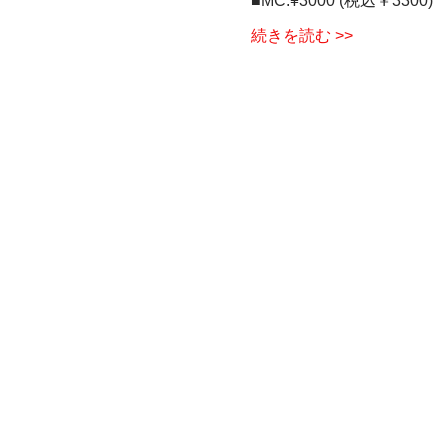
■MC:¥3000 (税込￥3300)  
続きを読む >>