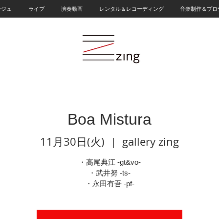
ージュ
ライブ
演奏動画
レンタル＆レコーディング
音楽制作＆プロ
Boa Mistura
11月30日(火)
  |  
gallery zing
・高尾典江 -gt&vo-
・武井努 -ts-
・永田有吾 -pf-