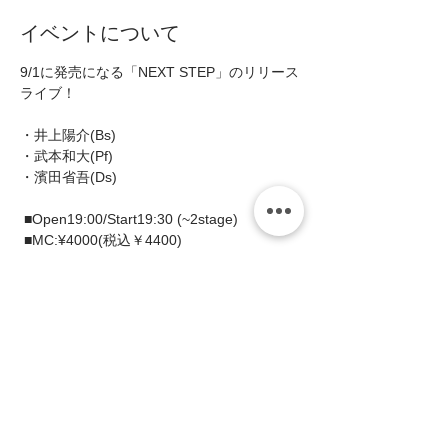
イベントについて
9/1に発売になる「NEXT STEP」のリリース
ライブ！

・井上陽介(Bs)

・武本和大(Pf)

・濱田省吾(Ds)

 ■Open19:00/Start19:30 (~2stage)

 ■MC:¥4000(税込￥4400)

 ＊1ステージにつき1ドリンクを申し受けま
す。

 ＊ミュージックチャージ+ご飲食代に別途消
費税を申し受けます。