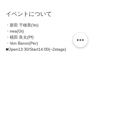
イベントについて
・新田 千穂美(Vo) 
・nea(Gt) 
・植田 良太(Pf) 
・Von Baron(Per)  
■Open13:30/Start14:00(~2stage)  
■MC:¥3000(税込¥3300)/ 予約￥2500(税込
¥2750)
続きを読む >>
このイベントをシェア