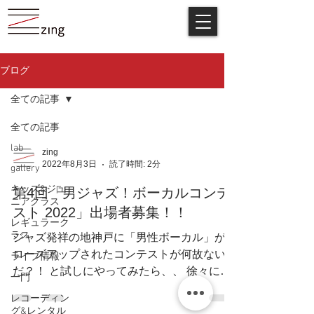
ブログ
全ての記事
全ての記事
lab
zing
2022年8月3日
読了時間: 2分
gallery
キッズ&ジュ
第4回「男ジャズ！ボーカルコンテ
ニアクラス
スト 2022」出場者募集！！
レギュラーク
ラス
ジャズ発祥の地神戸に「男性ボーカル」がク
ローズアップされたコンテストが何故ないん
ライブ情報
だ？！ と試しにやってみたら、、 徐々に周
一門
知されつつ大盛況！？ 且つ、第4回を是
レコーディン
非！！という声にお応えして！！ 第4回『男
グ&レンタル