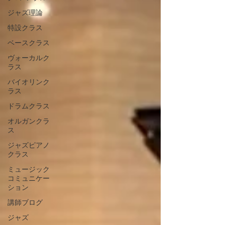
ジャズ理論
特設クラス
ベースクラス
ヴォーカルク
ラス
バイオリンク
ラス
ドラムクラス
オルガンクラ
ス
ジャズピアノ
クラス
ミュージック
コミュニケー
ション
講師ブログ
ジャズ