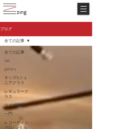
ブログ
全ての記事
全ての記事
lab
gallery
キッズ&ジュ
ニアクラス
レギュラーク
ラス
ライブ情報
一門
レコーディン
グ&レンタル