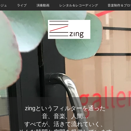
ージュ
ライブ
演奏動画
レンタル＆レコーディング
音楽制作＆プロ
zingというフィルターを通った
音、音楽、人間…
すべてが、活きて流れていく、