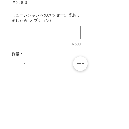
価
￥2,000
格
ミュージシャンへのメッセージ等あり
ましたら (オプション)
0/500
数量
*
カートに追加する
今すぐ購入
zing