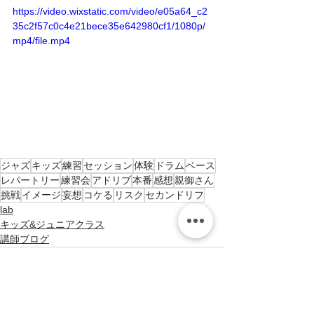
https://video.wixstatic.com/video/e05a64_c2
35c2f57c0c4e21bece35e642980cf1/1080p/
mp4/file.mp4
ジャズ
キッズ
練習
セッション
体験
ドラム
ベース
レパートリー
練習会
アドリブ
本番
感想
親御さん
挑戦
イメージ
妄想
コケる
リスク
セカンドリフ
lab
キッズ&ジュニアクラス
講師ブログ