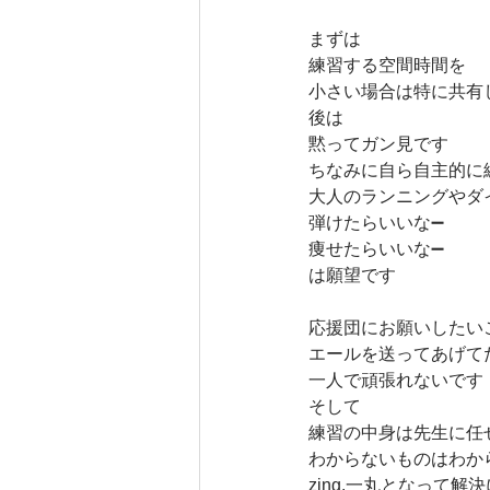
まずは
練習する空間時間を
小さい場合は特に共有
後は
黙ってガン見です
ちなみに自ら自主的に
大人のランニングやダ
弾けたらいいな➖
痩せたらいいな➖
は願望です
応援団にお願いしたい
エールを送ってあげて
一人で頑張れないです
そして
練習の中身は先生に任
わからないものはわか
zing.一丸となって