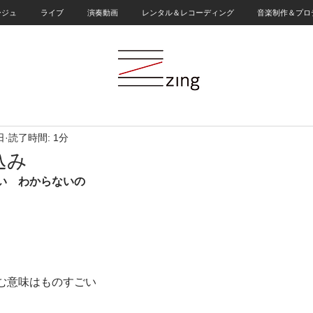
ージュ
ライブ
演奏動画
レンタル＆レコーディング
音楽制作＆プロ
日
読了時間: 1分
込み
い　わからないの
む意味はものすごい