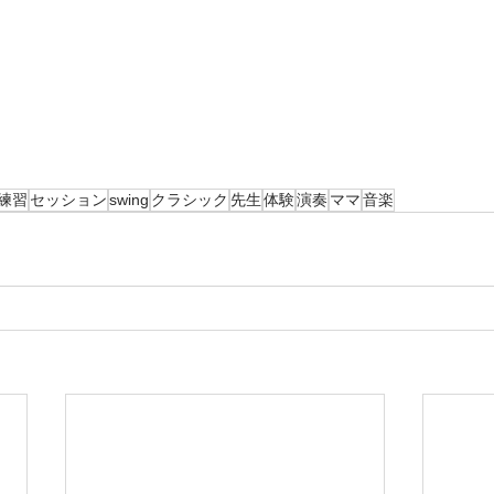
練習
セッション
swing
クラシック
先生
体験
演奏
ママ
音楽