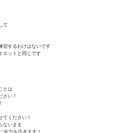
して
練習するわけはないです
イエットと同じです
ことは
ださい！
！
せてください！
らないまま
解決に全力を注ぎます！