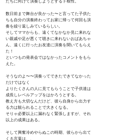
たちに向けて演奏しようとするド根性。
数日前まで舞台が良かった〜と言ってた子供た
ちも自分の演奏終わってお家に帰って何回も演
奏を繰り返しみているらしい。
そしてママからも、遠くてなかなか見に来れな
い親戚や足が悪くて聴きに来れないおばあちゃ
ん、遠くに行ったお友達に演奏を聞いてもらえ
た！
といつもの発表会ではなかったコメントをもら
えた。
そうなのよ〜〜演奏ってできたできてなかった
だけではなく
よりたくさんの人に見てもらうことで子供達は
成長しレベルアップをはかろうとする。
教え方も大切なんだけど、彼ら自身から出力す
る力は観られることで大きくなる。
そりゃ必要以上に漏れなく緊張しますが、それ
以上の成果はある。
そして興奮冷めやらぬこの時期、彼らから出て
くる言葉は、、