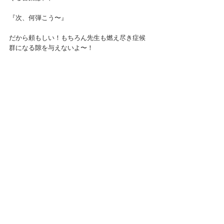
『次、何弾こう〜』
だから頼もしい！もちろん先生も燃え尽き症候
群になる隙を与えないよ〜！