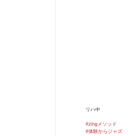
リハ中
#zingメソッド
#体験からジャズ