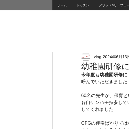
ホーム
レッスン
メソッド&リトフェ
zing
2024年6月13
幼稚園研修に
今年度も幼稚園研修に
呼んでいただきました
60名の先生が、保育
各自ケンハモ持参して
してくれました
CFGの伴奏ばかりで