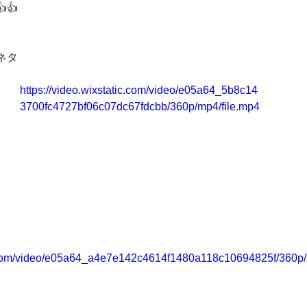
👍
ネタ
https://video.wixstatic.com/video/e05a64_5b8c14
3700fc4727bf06c07dc67fdcbb/360p/mp4/file.mp4
ic.com/video/e05a64_a4e7e142c4614f1480a118c10694825f/360p/