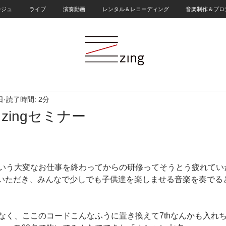
ージュ
ライブ
演奏動画
レンタル＆レコーディング
音楽制作＆プロ
日
読了時間: 2分
zingセミナー
という大変なお仕事を終わってからの研修ってそうとう疲れてい
いただき、みんなで少しでも子供達を楽しませる音楽を奏でる
はなく、ここのコードこんなふうに置き換えて7thなんかも入れ