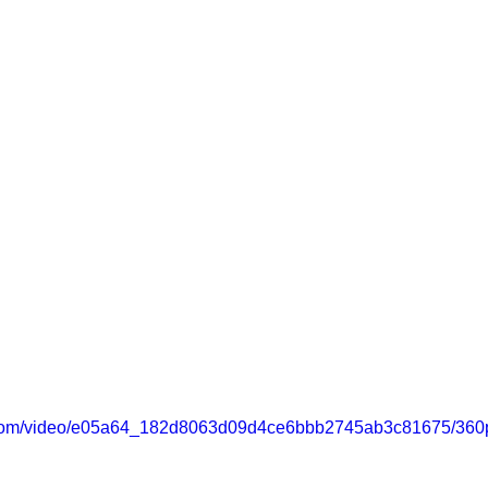
ic.com/video/e05a64_182d8063d09d4ce6bbb2745ab3c81675/360p