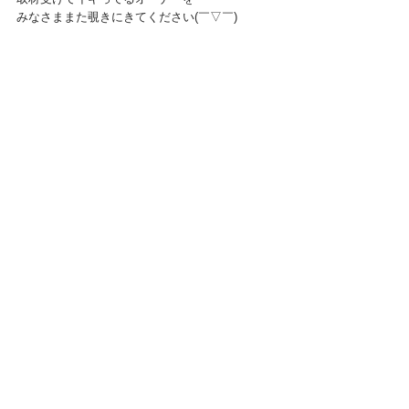
みなさままた覗きにきてください(￣▽￣)