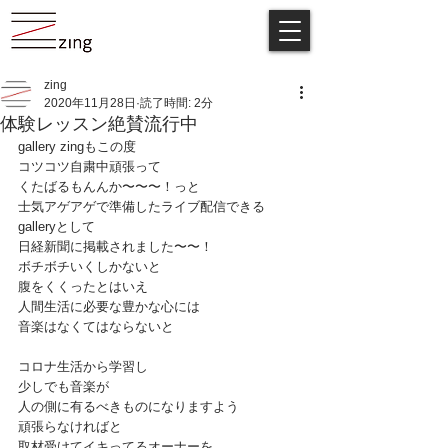
zing
2020年11月28日
読了時間: 2分
体験レッスン絶賛流行中
gallery zingもこの度
コツコツ自粛中頑張って
くたばるもんんか〜〜〜！っと
士気アゲアゲで準備したライブ配信できる
galleryとして
日経新聞に掲載されました〜〜！
ボチボチいくしかないと
腹をくくったとはいえ
人間生活に必要な豊かな心には
音楽はなくてはならないと
コロナ生活から学習し
少しでも音楽が
人の側に有るべきものになりますよう
頑張らなければと
取材受けてイキってるオーナーを